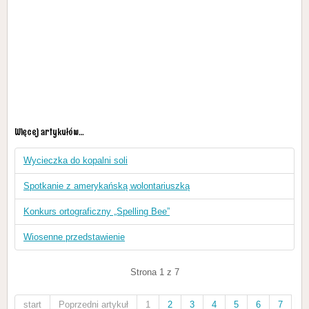
Więcej artykułów…
Wycieczka do kopalni soli
Spotkanie z amerykańską wolontariuszką
Konkurs ortograficzny „Spelling Bee”
Wiosenne przedstawienie
Strona 1 z 7
start
Poprzedni artykuł
1
2
3
4
5
6
7