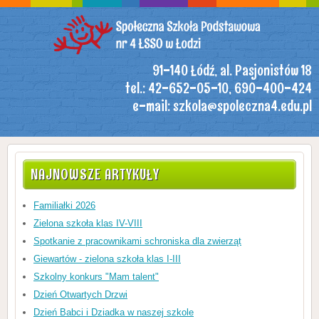
91-140 Łódź, al. Pasjonistów 18
tel.: 42-652-05-10, 690-400-424
e-mail: szkola@spoleczna4.edu.pl
NAJNOWSZE ARTYKUŁY
Familiałki 2026
Zielona szkoła klas IV-VIII
Spotkanie z pracownikami schroniska dla zwierząt
Giewartów - zielona szkoła klas I-III
Szkolny konkurs "Mam talent"
Dzień Otwartych Drzwi
Dzień Babci i Dziadka w naszej szkole