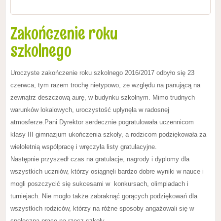
Zakończenie roku
szkolnego
Uroczyste zakończenie roku szkolnego 2016/2017 odbyło się 23
czerwca, tym razem trochę nietypowo, ze względu na panującą na
zewnątrz deszczową aurę, w budynku szkolnym. Mimo trudnych
warunków lokalowych, uroczystość upłynęła w radosnej
atmosferze.Pani Dyrektor serdecznie pogratulowała uczennicom
klasy III gimnazjum ukończenia szkoły, a rodzicom
podziękowała za
wieloletnią współpracę i wręczyła listy gratulacyjne.
Następnie przyszedł czas na gratulacje, nagrody i dyplomy dla
wszystkich uczniów, którzy osiągnęli bardzo dobre wyniki w nauce i
mogli poszczycić się sukcesami w konkursach, olimpiadach i
turniejach. N
ie mogło także zabraknąć gorących podziękowań dla
wszystkich rodziców, którzy na różne sposoby angażowali się w
społeczną pracę na rzecz szkoły.