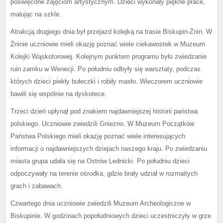
poświęcone zajęciom artystycznym. Dzieci wykonały piękne prace,
malując na szkle.
Atrakcją drugiego dnia był przejazd kolejką na trasie Biskupin-Żnin. W
Żninie uczniowie mieli okazję poznać wiele ciekawostek w Muzeum
Kolejki Wąskotorowej. Kolejnym punktem programu było zwiedzanie
ruin zamku w Wenecji. Po południu odbyły się warsztaty, podczas
których dzieci piekły bułeczki i robiły masło. Wieczorem uczniowie
bawili się wspólnie na dyskotece.
Trzeci dzień upłynął pod znakiem najdawniejszej historii państwa
polskiego. Uczniowie zwiedzili Gniezno. W Muzeum Początków
Państwa Polskiego mieli okazję poznać wiele interesujących
informacji o najdawniejszych dziejach naszego kraju. Po zwiedzaniu
miasta grupa udała się na Ostrów Lednicki. Po południu dzieci
odpoczywały na terenie ośrodka, gdzie brały udział w rozmaitych
grach i zabawach.
Czwartego dnia uczniowie zwiedzili Muzeum Archeologiczne w
Biskupinie. W godzinach popołudniowych dzieci uczestniczyły w grze