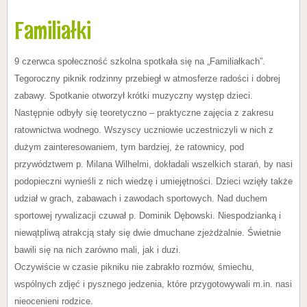
Familiałki
9 czerwca społeczność szkolna spotkała się na „Familiałkach”.
Tegoroczny piknik rodzinny przebiegł w atmosferze radości i dobrej
zabawy. Spotkanie otworzył krótki muzyczny występ dzieci.
Następnie odbyły się teoretyczno – praktyczne zajęcia z zakresu
ratownictwa wodnego. Wszyscy uczniowie uczestniczyli w nich z
dużym zainteresowaniem, tym bardziej, że ratownicy, pod
przywództwem p. Milana Wilhelmi, dokładali wszelkich starań, by nasi
podopieczni wynieśli z nich wiedzę i umiejętności. Dzieci wzięły także
udział w grach, zabawach i zawodach sportowych. Nad duchem
sportowej rywalizacji czuwał p. Dominik Dębowski. Niespodzianką i
niewątpliwą atrakcją stały się dwie dmuchane zjeżdżalnie. Świetnie
bawili się na nich zarówno mali, jak i duzi.
Oczywiście w czasie pikniku nie zabrakło rozmów, śmiechu,
wspólnych zdjęć i pysznego jedzenia, które przygotowywali m.in. nasi
nieocenieni rodzice.