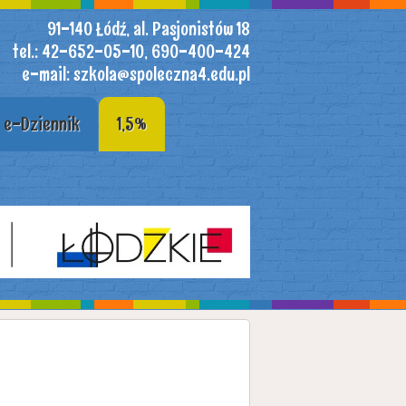
91-140 Łódź, al. Pasjonistów 18
tel.: 42-652-05-10, 690-400-424
e-mail: szkola@spoleczna4.edu.pl
e-Dziennik
1,5%